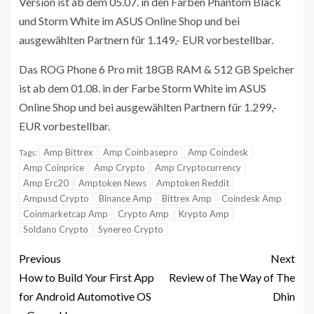
Version ist ab dem 05.07. in den Farben Phantom Black
und Storm White im ASUS Online Shop und bei
ausgewählten Partnern für 1.149,- EUR vorbestellbar.
Das ROG Phone 6 Pro mit 18GB RAM & 512 GB Speicher
ist ab dem 01.08. in der Farbe Storm White im ASUS
Online Shop und bei ausgewählten Partnern für 1.299,-
EUR vorbestellbar.
Amp Bittrex
Amp Coinbasepro
Amp Coindesk
Tags:
Amp Coinprice
Amp Crypto
Amp Cryptocurrency
Amp Erc20
Amptoken News
Amptoken Reddit
Ampusd Crypto
Binance Amp
Bittrex Amp
Coindesk Amp
Coinmarketcap Amp
Crypto Amp
Krypto Amp
Soldano Crypto
Synereo Crypto
Previous
Next
How to Build Your First App
Review of The Way of The
for Android Automotive OS
Dhin